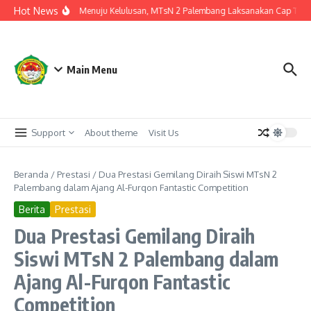
Lewati ke konten
Hot News
Langkah Akhir Menuju Kelulusan, MTsN 2 Palembang Laksanakan Cap Tiga Jar
Main Menu
Support
About theme
Visit Us
Beranda
/
Prestasi
/
Dua Prestasi Gemilang Diraih Siswi MTsN 2
Palembang dalam Ajang Al-Furqon Fantastic Competition
Berita
Prestasi
Dua Prestasi Gemilang Diraih
Siswi MTsN 2 Palembang dalam
Ajang Al-Furqon Fantastic
Competition