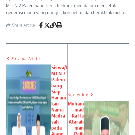
MTsN 2 Palembang terus berkomitmen dalam mencetak
generasi muda yang unggul, kompetitif, dan berakhlak mulia.
Share Article
Previous Article
Siswa/I
MTN 2
Palem
bang
Siap
Next Article
Harum
kan
Muham
Nama
mad
Madra
Raffa
sah
Atarah
pada
man
Ajang
Raih