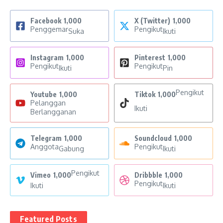
Facebook
1,000
X (Twitter)
1,000
Penggemar
Pengikut
Suka
Ikuti
Instagram
1,000
Pinterest
1,000
Pengikut
Pengikut
Ikuti
Pin
Pengikut
Youtube
1,000
Tiktok
1,000
Pelanggan
Ikuti
Berlangganan
Telegram
1,000
Soundcloud
1,000
Anggota
Pengikut
Gabung
Ikuti
Pengikut
Vimeo
1,000
Dribbble
1,000
Pengikut
Ikuti
Ikuti
Featured Posts