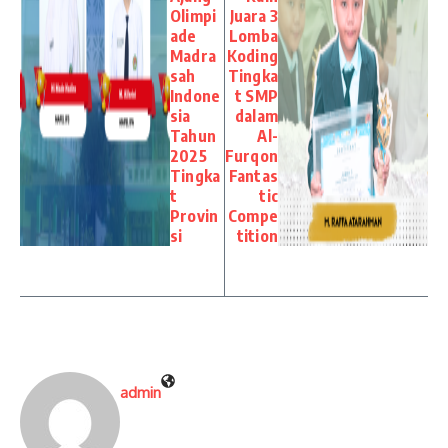
Olimpi
Juara 3
ade
Lomba
Madra
Koding
sah
Tingka
Indone
t SMP
sia
dalam
Tahun
Al-
2025
Furqon
Tingka
Fantas
t
tic
Provin
Compe
si
tition
admin