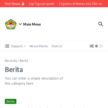
Lewati ke konten
Hot News
embang Laksanakan Cap Tiga Jari Ijazah
1 Agustus di Monas Ada Zikir dan D
Main Menu
Support
About theme
Visit Us
Beranda
/
Berita
Berita
You can enter a simple description of
this category here
Berita