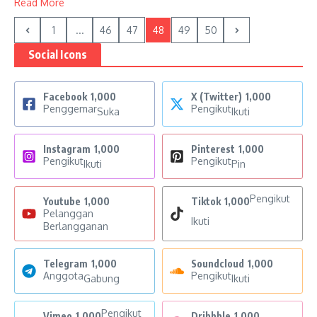
Read More
1
...
46
47
48
49
50
Social Icons
Facebook
1,000
X (Twitter)
1,000
Penggemar
Pengikut
Suka
Ikuti
Instagram
1,000
Pinterest
1,000
Pengikut
Pengikut
Ikuti
Pin
Pengikut
Youtube
1,000
Tiktok
1,000
Pelanggan
Ikuti
Berlangganan
Telegram
1,000
Soundcloud
1,000
Anggota
Pengikut
Gabung
Ikuti
Pengikut
Vimeo
1,000
Dribbble
1,000