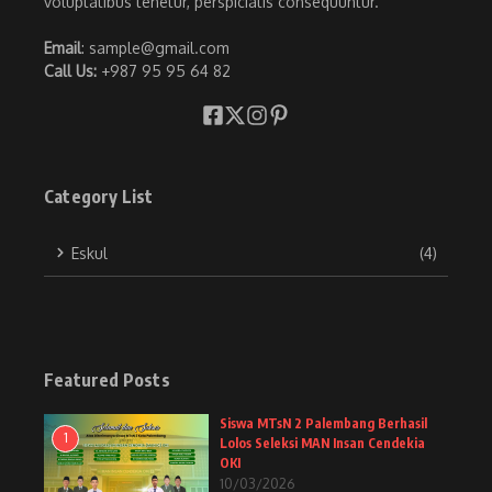
voluptatibus tenetur, perspiciatis consequuntur.
Email
: sample@gmail.com
Call Us:
+987 95 95 64 82
Category List
Eskul
(4)
Featured Posts
Siswa MTsN 2 Palembang Berhasil
1
Lolos Seleksi MAN Insan Cendekia
OKI
10/03/2026