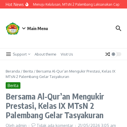
Lewati ke konten
Hot News
Langkah Akhir Menuju Kelulusan, MTsN 2 Palembang Laksanakan Cap Tiga Ja
Main Menu
Support
About theme
Visit Us
Beranda
/
Berita
/
Bersama Al-Qur’an Mengukir Prestasi, Kelas IX
MTsN 2 Palembang Gelar Tasyakuran
Berita
Bersama Al-Qur’an Mengukir
Prestasi, Kelas IX MTsN 2
Palembang Gelar Tasyakuran
Oleh
admin
Tidak ada komentar
21/05/2026
3:05 am