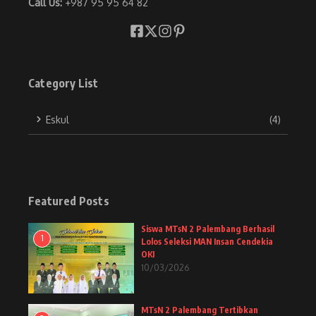
Call Us:
+987 95 95 64 82
Category List
Eskul
(4)
Featured Posts
Siswa MTsN 2 Palembang Berhasil
1
Lolos Seleksi MAN Insan Cendekia
OKI
10/03/2026
MTsN 2 Palembang Tertibkan