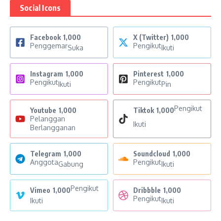
Social Icons
Facebook
1,000
X (Twitter)
1,000
Penggemar
Pengikut
Suka
Ikuti
Instagram
1,000
Pinterest
1,000
Pengikut
Pengikut
Ikuti
Pin
Pengikut
Youtube
1,000
Tiktok
1,000
Pelanggan
Ikuti
Berlangganan
Telegram
1,000
Soundcloud
1,000
Anggota
Pengikut
Gabung
Ikuti
Pengikut
Vimeo
1,000
Dribbble
1,000
Pengikut
Ikuti
Ikuti