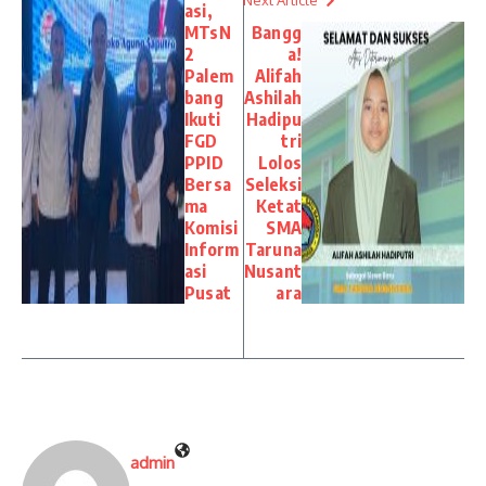
asi,
MTsN
Bangg
2
a!
Palem
Alifah
bang
Ashilah
Ikuti
Hadipu
FGD
tri
PPID
Lolos
Bersa
Seleksi
ma
Ketat
Komisi
SMA
Inform
Taruna
asi
Nusant
Pusat
ara
admin