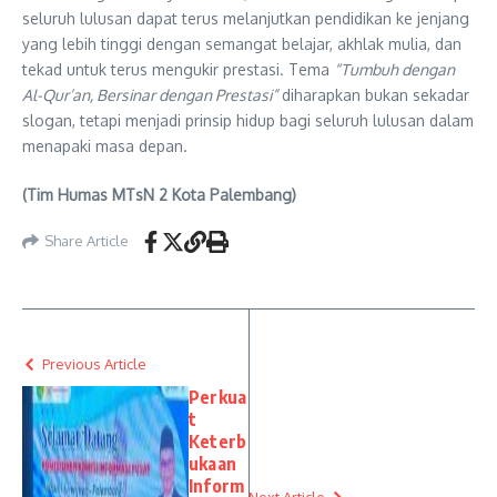
seluruh lulusan dapat terus melanjutkan pendidikan ke jenjang
yang lebih tinggi dengan semangat belajar, akhlak mulia, dan
tekad untuk terus mengukir prestasi. Tema
“Tumbuh dengan
Al-Qur’an, Bersinar dengan Prestasi”
diharapkan bukan sekadar
slogan, tetapi menjadi prinsip hidup bagi seluruh lulusan dalam
menapaki masa depan.
(Tim Humas MTsN 2 Kota Palembang)
Share Article
Previous Article
Perkua
t
Keterb
ukaan
Inform
Next Article