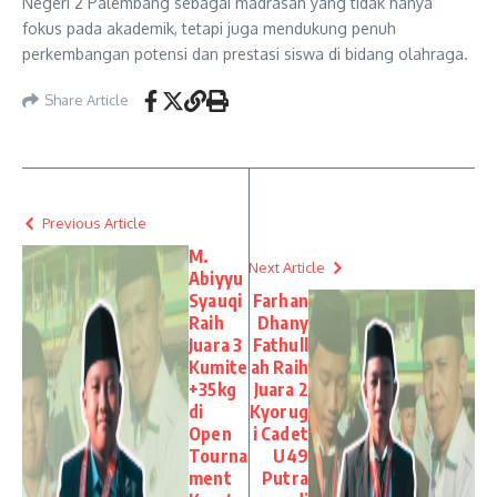
Negeri 2 Palembang sebagai madrasah yang tidak hanya
fokus pada akademik, tetapi juga mendukung penuh
perkembangan potensi dan prestasi siswa di bidang olahraga.
Share Article
Previous Article
M.
Next Article
Abiyyu
Syauqi
Farhan
Raih
Dhany
Juara 3
Fathull
Kumite
ah Raih
+35kg
Juara 2
di
Kyorug
Open
i Cadet
Tourna
U49
ment
Putra