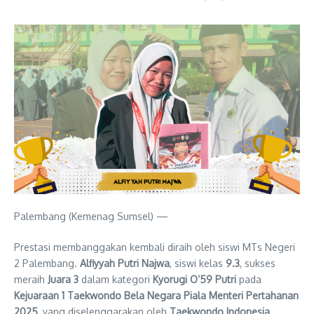
Palembang (Kemenag Sumsel) —
Prestasi membanggakan kembali diraih oleh siswi MTs Negeri
2 Palembang.
Alfiyyah Putri Najwa
, siswi kelas
9.3
, sukses
meraih
Juara 3
dalam kategori
Kyorugi O’59 Putri
pada
Kejuaraan 1 Taekwondo Bela Negara Piala Menteri Pertahanan
2025
, yang diselenggarakan oleh
Taekwondo Indonesia