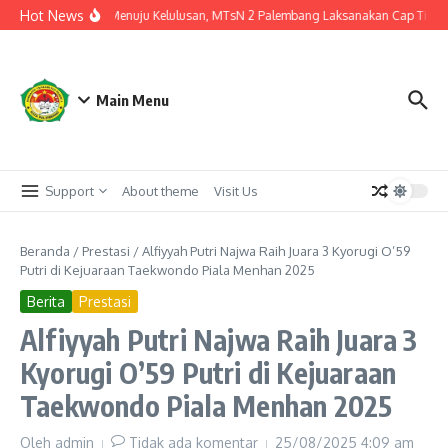
Lewati ke konten
Hot News
Langkah Akhir Menuju Kelulusan, MTsN 2 Palembang Laksanakan Cap Tiga Jar
Main Menu
Support
About theme
Visit Us
Beranda
/
Prestasi
/
Alfiyyah Putri Najwa Raih Juara 3 Kyorugi O’59
Putri di Kejuaraan Taekwondo Piala Menhan 2025
Berita
Prestasi
Alfiyyah Putri Najwa Raih Juara 3
Kyorugi O’59 Putri di Kejuaraan
Taekwondo Piala Menhan 2025
Oleh
admin
Tidak ada komentar
25/08/2025
4:09 am