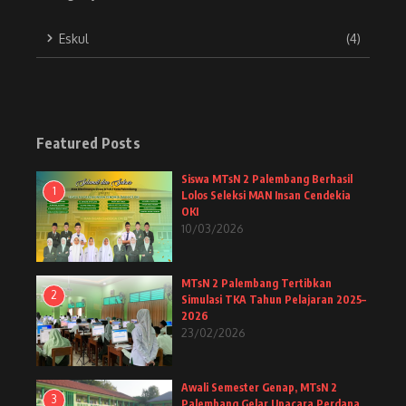
Eskul
(4)
Featured Posts
Siswa MTsN 2 Palembang Berhasil
1
Lolos Seleksi MAN Insan Cendekia
OKI
10/03/2026
MTsN 2 Palembang Tertibkan
2
Simulasi TKA Tahun Pelajaran 2025–
2026
23/02/2026
Awali Semester Genap, MTsN 2
3
Palembang Gelar Upacara Perdana