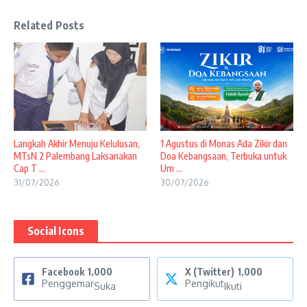
Related Posts
Langkah Akhir Menuju Kelulusan,
1 Agustus di Monas Ada Zikir dan
MTsN 2 Palembang Laksanakan
Doa Kebangsaan, Terbuka untuk
Cap T ...
Um ...
31/07/2026
30/07/2026
Social Icons
Facebook
1,000
X (Twitter)
1,000
Penggemar
Pengikut
Suka
Ikuti