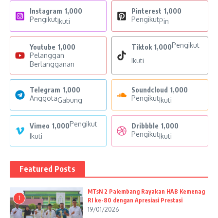
Instagram
1,000
Pinterest
1,000
Pengikut
Pengikut
Ikuti
Pin
Pengikut
Youtube
1,000
Tiktok
1,000
Pelanggan
Ikuti
Berlangganan
Telegram
1,000
Soundcloud
1,000
Anggota
Pengikut
Gabung
Ikuti
Pengikut
Vimeo
1,000
Dribbble
1,000
Pengikut
Ikuti
Ikuti
Featured Posts
MTsN 2 Palembang Rayakan HAB Kemenag
1
RI ke-80 dengan Apresiasi Prestasi
19/01/2026