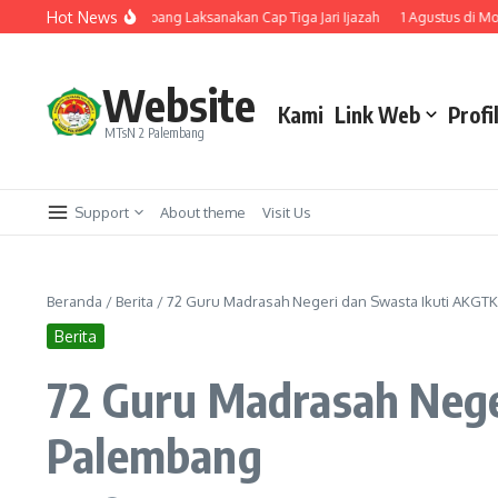
Lewati ke konten
Hot News
usan, MTsN 2 Palembang Laksanakan Cap Tiga Jari Ijazah
1 Agustus di Monas 
Website
Kami
Link Web
Profi
MTsN 2 Palembang
Support
About theme
Visit Us
Beranda
/
Berita
/
72 Guru Madrasah Negeri dan Swasta Ikuti AKGT
Berita
72 Guru Madrasah Nege
Palembang