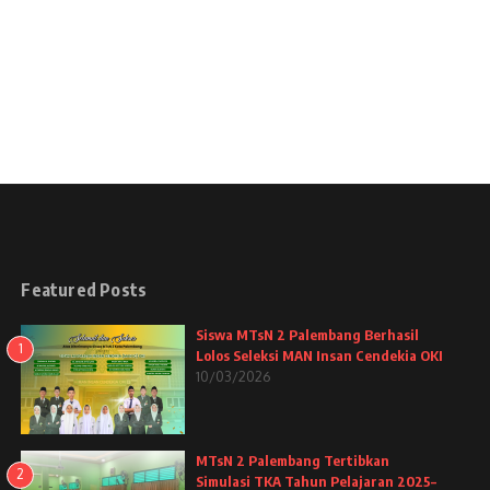
Featured Posts
Siswa MTsN 2 Palembang Berhasil
1
Lolos Seleksi MAN Insan Cendekia OKI
10/03/2026
MTsN 2 Palembang Tertibkan
2
Simulasi TKA Tahun Pelajaran 2025–