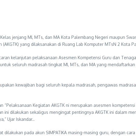
u Kelas jenjang MI, MTs, dan MA Kota Palembang Negeri maupun Swa
 (AKGTK) yang dilaksanakan di Ruang Lab Komputer MTsN 2 Kota Pa
taran kelanjutan pelaksanaan Asesmen Kompetensi Guru dan Tenaga
 untuk seluruh madrasah tingkat MI, MTs, dan MA yang mendaftarkan 
upakan kewajiban bagi seluruh kepala madrasah, pengawas madrasah
kan “Pelaksanaan Kegiatan AKGTK ni merupakan asesmen kompetensi
an ini dilakukan sekaligus mengingat pentingnya AKGTK ini dalam me
,” Ujar Iskandar..
at dilakukan pada akun SIMPATIKA masing-masing guru, dengan cara