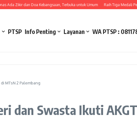
Ada Zikir dan Doa Kebangsaan, Terbuka untuk Umum
Raih Tiga Medali Perak 
l
PTSP
Info Penting
Layanan
WA PTSP : 08117
K di MTsN 2 Palembang
ri dan Swasta Ikuti AKG