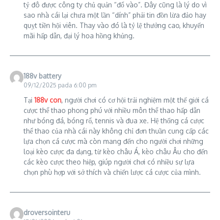
tỷ đô được công ty chủ quản “đổ vào”. Đây cũng là lý do vì
sao nhà cái lại chưa một lần “dính” phải tin đồn lừa đảo hay
quỵt tiền hội viên. Thay vào đó là tỷ lệ thưởng cao, khuyến
mãi hấp dẫn, đại lý hoa hồng khủng.
188v battery
09/12/2025 pada 6:00 pm
Tại
188v con
, người chơi có cơ hội trải nghiệm một thế giới cá
cược thể thao phong phú với nhiều môn thể thao hấp dẫn
như bóng đá, bóng rổ, tennis và đua xe. Hệ thống cá cược
thể thao của nhà cái này không chỉ đơn thuần cung cấp các
lựa chọn cá cược mà còn mang đến cho người chơi những
loại kèo cược đa dạng, từ kèo châu Á, kèo châu Âu cho đến
các kèo cược theo hiệp, giúp người chơi có nhiều sự lựa
chọn phù hợp với sở thích và chiến lược cá cược của mình.
droversointeru