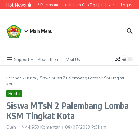
Lewati ke konten
Hot News
u Kelulusan, MTsN 2 Palembang Laksanakan Cap Tiga Jari Ijazah
1 Agustus d
Main Menu
Support
About theme
Visit Us
Beranda
/
Berita
/
Siswa MTsN 2 Palembang Lomba KSM Tingkat
Kota
Berita
Siswa MTsN 2 Palembang Lomba
KSM Tingkat Kota
Oleh
4,953 Komentar
08/07/2023
9:51 am