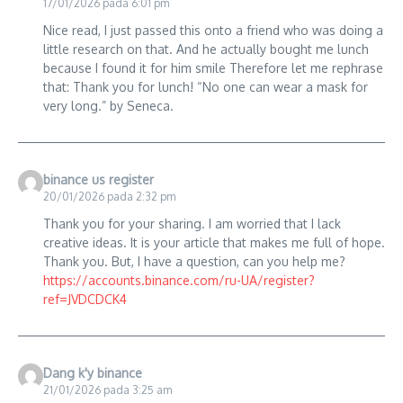
17/01/2026 pada 6:01 pm
Nice read, I just passed this onto a friend who was doing a
little research on that. And he actually bought me lunch
because I found it for him smile Therefore let me rephrase
that: Thank you for lunch! “No one can wear a mask for
very long.” by Seneca.
binance us register
20/01/2026 pada 2:32 pm
Thank you for your sharing. I am worried that I lack
creative ideas. It is your article that makes me full of hope.
Thank you. But, I have a question, can you help me?
https://accounts.binance.com/ru-UA/register?
ref=JVDCDCK4
Dang k'y binance
21/01/2026 pada 3:25 am