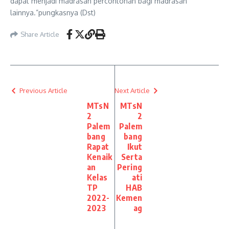
dapat menjadi madrasah percontohan bagi madrasah
lainnya.”pungkasnya (Dst)
Share Article
Previous Article
Next Article
MTsN
MTsN
2
2
Palem
Palem
bang
bang
Rapat
Ikut
Kenaik
Serta
an
Pering
Kelas
ati
TP
HAB
2022-
Kemen
2023
ag