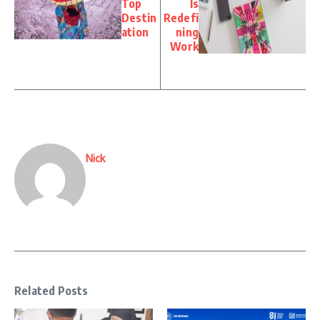
Top
Is
Destin
Redefi
ation
ning
Work
Nick
Related Posts