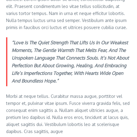
elit. Praesent condimentum leo vitae tellus sollicitudin, at
varius tortor tempus. Nam in urna et neque efficitur lobortis.
Nulla tempus luctus urna sed semper. Vestibulum ante ipsum
primis in faucibus orci luctus et ultrices posuere cubilia curae.
“Love Is The Quiet Strength That Lifts Us In Our Weakest
Moments, The Gentle Warmth That Melts Fear, And The
Unspoken Language That Connects Souls. It’s Not About
Perfection But About Growing, Healing, And Embracing
Life’s Imperfections Together, With Hearts Wide Open
And Boundless Hope.”
Morbi at neque tellus. Curabitur massa augue, porttitor vel
tempor et, pulvinar vitae ipsum. Fusce viverra gravida felis, sed
consequat enim sagittis a. Nullam aliquet ultricies augue, a
pretium leo dapibus id. Nulla eros eros, tincidunt at lacus quis,
aliquet sagittis dui. Vestibulum lobortis leo at scelerisque
dapibus. Cras sagittis, augue