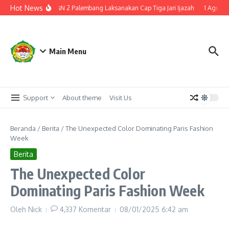
Lewati ke konten
Hot News
uju Kelulusan, MTsN 2 Palembang Laksanakan Cap Tiga Jari Ijazah
1 Agustus 
Main Menu
Support
About theme
Visit Us
Beranda
/
Berita
/
The Unexpected Color Dominating Paris Fashion
Week
Berita
The Unexpected Color
Dominating Paris Fashion Week
Oleh
Nick
4,337 Komentar
08/01/2025
6:42 am