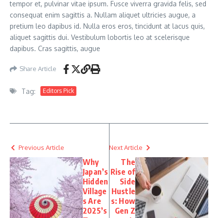
tempor et, pulvinar vitae ipsum. Fusce viverra gravida felis, sed
consequat enim sagittis a. Nullam aliquet ultricies augue, a
pretium leo dapibus id. Nulla eros eros, tincidunt at lacus quis,
aliquet sagittis dui. Vestibulum lobortis leo at scelerisque
dapibus. Cras sagittis, augue
Share Article
Tag:
Editors Pick
Previous Article
Next Article
Why
The
Japan’s
Rise of
Hidden
Side
Village
Hustle
s Are
s: How
2025’s
Gen Z