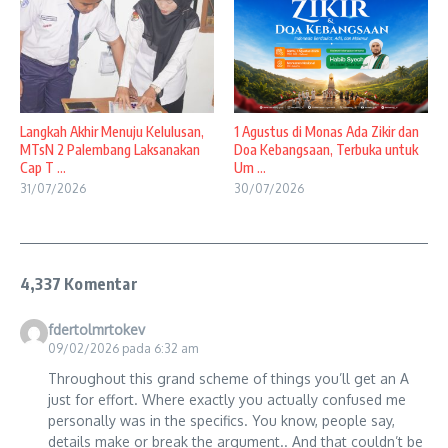
Langkah Akhir Menuju Kelulusan,
1 Agustus di Monas Ada Zikir dan
MTsN 2 Palembang Laksanakan
Doa Kebangsaan, Terbuka untuk
Cap T ...
Um ...
31/07/2026
30/07/2026
4,337 Komentar
fdertolmrtokev
09/02/2026 pada 6:32 am
Throughout this grand scheme of things you’ll get an A
just for effort. Where exactly you actually confused me
personally was in the specifics. You know, people say,
details make or break the argument.. And that couldn’t be