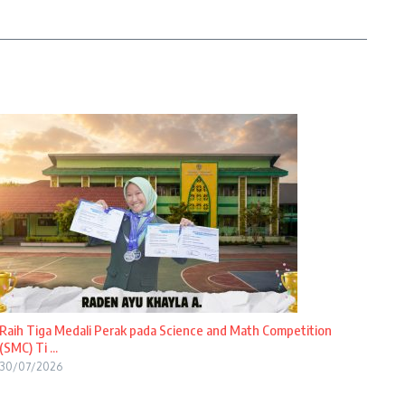
Raih Tiga Medali Perak pada Science and Math Competition
(SMC) Ti ...
30/07/2026