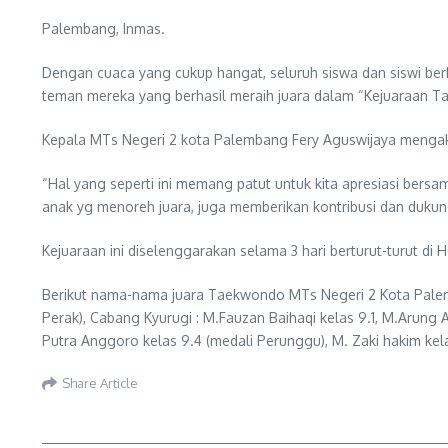
Palembang, Inmas.
Dengan cuaca yang cukup hangat, seluruh siswa dan siswi be
teman mereka yang berhasil meraih juara dalam “Kejuaraan T
Kepala MTs Negeri 2 kota Palembang Fery Aguswijaya mengak
“Hal yang seperti ini memang patut untuk kita apresiasi bers
anak yg menoreh juara, juga memberikan kontribusi dan dukunga
Kejuaraan ini diselenggarakan selama 3 hari berturut-turut d
Berikut nama-nama juara Taekwondo MTs Negeri 2 Kota Palemban
Perak), Cabang Kyurugi : M.Fauzan Baihaqi kelas 9.1, M.Arung Ar
Putra Anggoro kelas 9.4 (medali Perunggu), M. Zaki hakim kela
Share Article