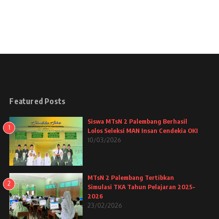
Featured Posts
Siswa MTsN 2 Palembang Berhasil
1
Lolos Seleksi MAN Insan Cendekia OKI
10/03/2026
MTsN 2 Palembang Tertibkan
2
Simulasi TKA Tahun Pelajaran 2025–
2026
23/02/2026