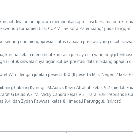
rkumpul dihalaman upacara memberikan apresiasi bersama untuk tem
aekwondo turnamen UTC CUP VIII Se kota Palembang” pada tanggal 11
u senang dan mengapresiasi atas capaian prestasi yang diraih sis
ama, karena selain menumbuhkan rasa percaya diri yang tinggi terkhus
n untuk siswalainnya agar ikut berprestasi dalam bidang apapun di l
i Hotel Win dengan jumlah peserta 150 (11 peserta MTs Negeri 2 kota 
g, Cabang Kyurugi : M.Aurick Kevin Attallah kelas 9.7 (medali Emas)
afat G kelas 9.2, M. Micky Candra kelas 9.3, Tiara Rizki Pebrians kela
s 9.4, dan Zydan Fawwazi kelas 8.1 (medali Perunggu). (sri/dst)