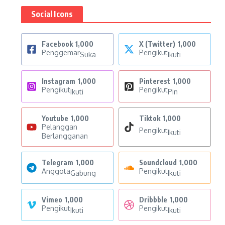
Social Icons
Facebook
1,000
X (Twitter)
1,000
Penggemar
Pengikut
Suka
Ikuti
Instagram
1,000
Pinterest
1,000
Pengikut
Pengikut
Ikuti
Pin
Youtube
1,000
Tiktok
1,000
Pelanggan
Pengikut
Ikuti
Berlangganan
Telegram
1,000
Soundcloud
1,000
Anggota
Pengikut
Gabung
Ikuti
Vimeo
1,000
Dribbble
1,000
Pengikut
Pengikut
Ikuti
Ikuti