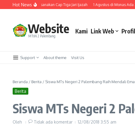
Lewati ke konten
Hot News
 2 Palembang Laksanakan Cap Tiga Jari Ijazah
1 Agustus di Monas Ada Zikir
Website
Kami
Link Web
Profi
MTsN 2 Palembang
Support
About theme
Visit Us
Beranda
/
Berita
/
Siswa MTs Negeri 2 Palembang Raih Mendali Em
Berita
Siswa MTs Negeri 2 P
Oleh
Tidak ada komentar
12/08/2018
3:55 am