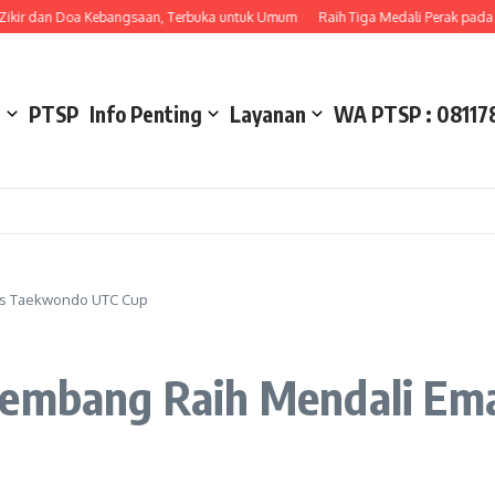
 dan Doa Kebangsaan, Terbuka untuk Umum
Raih Tiga Medali Perak pada Scie
l
PTSP
Info Penting
Layanan
WA PTSP : 08117
as Taekwondo UTC Cup
alembang Raih Mendali E